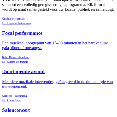
salon tot een volledig geregisseerd galaprogramma. Elk format
wordt op maat samengesteld voor uw locatie, publiek en aanleiding.
Ontdek de formats
→
01 · Signature Performance
Focal performance
Een muzikaal hoogtepunt van 15–30 minuten in het hart van uw
gala, diner of ontvangst.
→
Gala · Dinner · Award
02 · Curated Programme
Doorlopende avond
Meerdere muzikale interventies, geïntegreerd in de dramaturgie van
uw evenement.
→
Corporate · Institutional
03 · Private Salon
Salonconcert