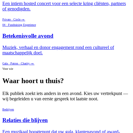
Een intiem hosted concert voor een selecte kring cliënten, partners
of genodigden.
→
Private · Circle
04 · Fundraising Experience
Betekenisvolle avond
Muziek, verhaal en donor engagement rond een cultureel of
maatschappelijk doel.
→
Gala · Patron · Charity
Voor wie
Waar hoort u thuis?
Elk publiek zoekt iets anders in een avond. Kies uw vertrekpunt —
wij begeleiden u van eerste gesprek tot laatste noot.
Bedrijven
Relaties die blijven
Een muzikaal hoogtepunt dat uw gala, klantenavond of award-