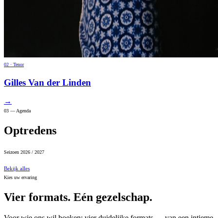
0
2
·
Tenor
Gilles Van der Linden
→
03 — Agenda
Optredens
Seizoen 2026 / 2027
Bekijk alles
Kies uw ervaring
Vier formats. Eén gezelschap.
Voor wie ons wil boeken: vier duidelijke formats — van een intieme