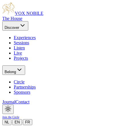
VOX NOBILE
The House
Discover
Experiences
Sessions
Listen
Live
Projects
Belong
Circle
Partnerships
Sponsors
Journal
Contact
Join the Circle
NL
EN
FR
·
·