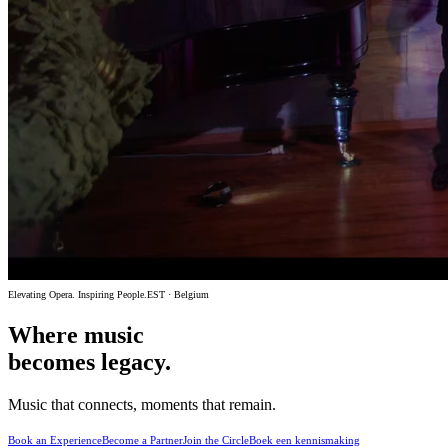
Elevating Opera. Inspiring People.
EST · Belgium
Where music
becomes
legacy.
Music that connects, moments that remain.
Book an Experience
Become a Partner
Join the Circle
Boek een kennismaking