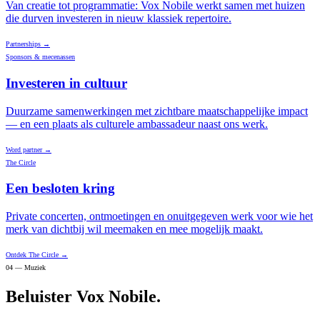
Van creatie tot programmatie: Vox Nobile werkt samen met huizen
die durven investeren in nieuw klassiek repertoire.
Partnerships
→
Sponsors & mecenassen
Investeren in cultuur
Duurzame samenwerkingen met zichtbare maatschappelijke impact
— en een plaats als culturele ambassadeur naast ons werk.
Word partner
→
The Circle
Een besloten kring
Private concerten, ontmoetingen en onuitgegeven werk voor wie het
merk van dichtbij wil meemaken en mee mogelijk maakt.
Ontdek The Circle
→
04 — Muziek
Beluister Vox Nobile.