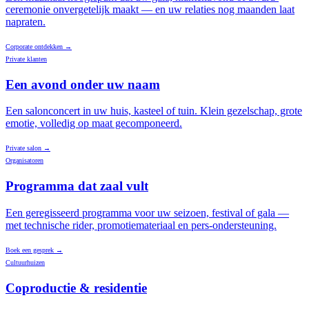
ceremonie onvergetelijk maakt — en uw relaties nog maanden laat
napraten.
Corporate ontdekken
→
Private klanten
Een avond onder uw naam
Een salonconcert in uw huis, kasteel of tuin. Klein gezelschap, grote
emotie, volledig op maat gecomponeerd.
Private salon
→
Organisatoren
Programma dat zaal vult
Een geregisseerd programma voor uw seizoen, festival of gala —
met technische rider, promotiemateriaal en pers-ondersteuning.
Boek een gesprek
→
Cultuurhuizen
Coproductie & residentie