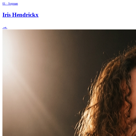
0
1
·
Sopraan
Iris Hendrickx
→