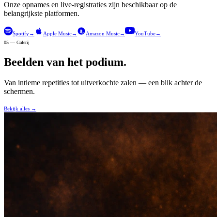
Onze opnames en live-registraties zijn beschikbaar op de
belangrijkste platformen.
Spotify
→
Apple Music
→
Amazon Music
→
YouTube
→
05 — Galerij
Beelden van het podium.
Van intieme repetities tot uitverkochte zalen — een blik achter de
schermen.
Bekijk alles
→